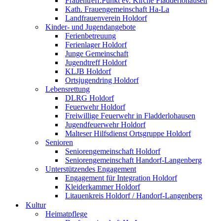
Frauentreff.Punkt ev. Kirche Fladderlohausen
Kath. Frauengemeinschaft Ha-La
Landfrauenverein Holdorf
Kinder- und Jugendangebote
Ferienbetreuung
Ferienlager Holdorf
Junge Gemeinschaft
Jugendtreff Holdorf
KLJB Holdorf
Ortsjugendring Holdorf
Lebensrettung
DLRG Holdorf
Feuerwehr Holdorf
Freiwillige Feuerwehr in Fladderlohausen
Jugendfeuerwehr Holdorf
Malteser Hilfsdienst Ortsgruppe Holdorf
Senioren
Seniorengemeinschaft Holdorf
Seniorengemeinschaft Handorf-Langenberg
Unterstützendes Engagement
Engagement für Integration Holdorf
Kleiderkammer Holdorf
Litauenkreis Holdorf / Handorf-Langenberg
Kultur
Heimatpflege