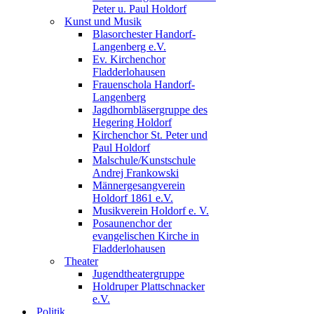
Peter u. Paul Holdorf
Kunst und Musik
Blasorchester Handorf-
Langenberg e.V.
Ev. Kirchenchor
Fladderlohausen
Frauenschola Handorf-
Langenberg
Jagdhornbläsergruppe des
Hegering Holdorf
Kirchenchor St. Peter und
Paul Holdorf
Malschule/Kunstschule
Andrej Frankowski
Männergesangverein
Holdorf 1861 e.V.
Musikverein Holdorf e. V.
Posaunenchor der
evangelischen Kirche in
Fladderlohausen
Theater
Jugendtheatergruppe
Holdruper Plattschnacker
e.V.
Politik