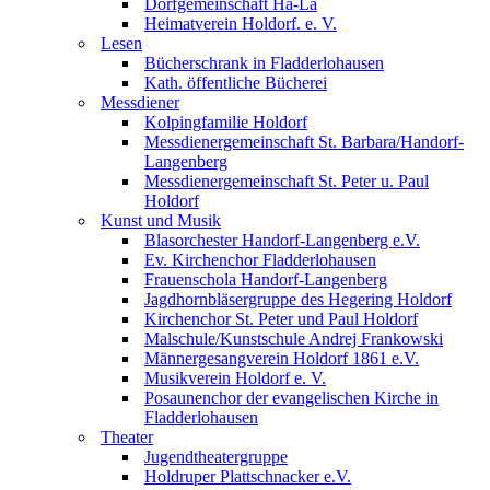
Dorfgemeinschaft Ha-La
Heimatverein Holdorf. e. V.
Lesen
Bücherschrank in Fladderlohausen
Kath. öffentliche Bücherei
Messdiener
Kolpingfamilie Holdorf
Messdienergemeinschaft St. Barbara/Handorf-
Langenberg
Messdienergemeinschaft St. Peter u. Paul
Holdorf
Kunst und Musik
Blasorchester Handorf-Langenberg e.V.
Ev. Kirchenchor Fladderlohausen
Frauenschola Handorf-Langenberg
Jagdhornbläsergruppe des Hegering Holdorf
Kirchenchor St. Peter und Paul Holdorf
Malschule/Kunstschule Andrej Frankowski
Männergesangverein Holdorf 1861 e.V.
Musikverein Holdorf e. V.
Posaunenchor der evangelischen Kirche in
Fladderlohausen
Theater
Jugendtheatergruppe
Holdruper Plattschnacker e.V.