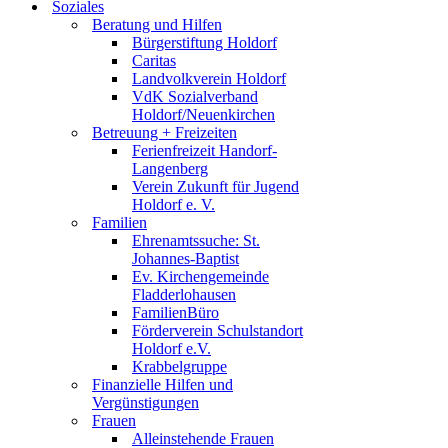
Soziales
Beratung und Hilfen
Bürgerstiftung Holdorf
Caritas
Landvolkverein Holdorf
VdK Sozialverband
Holdorf/Neuenkirchen
Betreuung + Freizeiten
Ferienfreizeit Handorf-
Langenberg
Verein Zukunft für Jugend
Holdorf e. V.
Familien
Ehrenamtssuche: St.
Johannes-Baptist
Ev. Kirchengemeinde
Fladderlohausen
FamilienBüro
Förderverein Schulstandort
Holdorf e.V.
Krabbelgruppe
Finanzielle Hilfen und
Vergünstigungen
Frauen
Alleinstehende Frauen