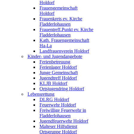
Holdorf
Frauengemeinschaft
Holdorf
Frauenkreis ev. Kirche
Fladderlohausen
Frauentreff.Punkt ev. Kirche
Fladderlohausen
Kath. Frauengemeinschaft
Ha-La
Landfrauenverein Holdorf
Kinder- und Jugendangebote
Ferienbetreuung
Ferienlager Holdorf
Junge Gemeinschaft
Jugendtreff Holdorf
KLJB Holdorf
Ortsjugendring Holdorf
Lebensrettung
DLRG Holdorf
Feuerwehr Holdorf
Freiwillige Feuerwehr in
Fladderlohausen
Jugendfeuerwehr Holdorf
Malteser Hilfsdienst
Ortsgruppe Holdorf