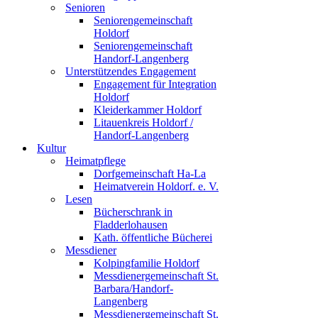
Senioren
Seniorengemeinschaft
Holdorf
Seniorengemeinschaft
Handorf-Langenberg
Unterstützendes Engagement
Engagement für Integration
Holdorf
Kleiderkammer Holdorf
Litauenkreis Holdorf /
Handorf-Langenberg
Kultur
Heimatpflege
Dorfgemeinschaft Ha-La
Heimatverein Holdorf. e. V.
Lesen
Bücherschrank in
Fladderlohausen
Kath. öffentliche Bücherei
Messdiener
Kolpingfamilie Holdorf
Messdienergemeinschaft St.
Barbara/Handorf-
Langenberg
Messdienergemeinschaft St.